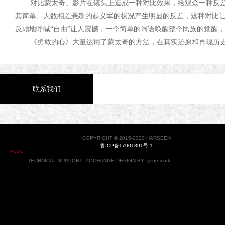
对比蒙太奇。影片在镜头上造成一种对比效果，给观众一种反差
其简单、人数相差悬殊的起义军的状况产生明显的反差，这种对比让
反顾地呼喊“自由”让人震撼，一个简单的词语唤醒整个民族的觉醒
《勇敢的心》大量运用了蒙太奇的方法，在真实还原和再现历史
联系我们
COPYRIGHT © 2015-2020 HARSEEN
鲁ICP备17001891号-1
MUSIC
TECHNICAL SUPPORT
YOCHANGE
DESIGN BY
ycnetwork