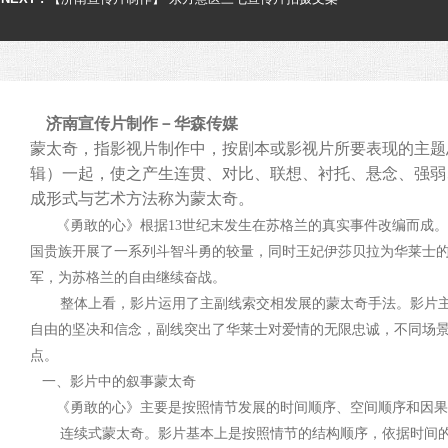
济南宣传片制作－华森传媒
蒙太奇，指影视片制作中，按剧本或影视片所要表现的主题
辑）一起，使之产生连贯、对比、联想、衬托、悬念、强弱
成形式与艺术方法称为蒙太奇。
《勇敢的心》根据13世纪末发生在苏格兰的真实事件改编而成。
国贵族开展了一系列斗智斗勇的较量，同时王妃伊莎贝拉为华莱士的
军，为苏格兰的自由继续奋战。
整体上看，影片运用了主副线索交相发展的蒙太奇手法。影片
自由的坚决和信念，副线突出了华莱士对爱情的无限忠诚，不同场
点。
一、影片中的叙事蒙太奇
《勇敢的心》主要是按照情节发展的时间顺序、空间顺序和因果关
连续式蒙太奇。影片基本上是按照情节的结构顺序，依据时间