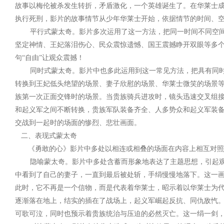
故事以梅伦被杀发生转折，矛盾激化，一个英雄诞生了。在华莱士
执行死刑，影片的故事情节从少年华莱士开始，依据情节的时间、
平行式蒙太奇。影片多次运用了这一方法，把同一时间不同空间
坚定神情、王妃落泪伤心、民众震惊遗憾、国王震撼睁开双眼等多
句“自由”让观众震撼！
同时式蒙太奇。影片中也多此运用到这一常见方法，把具有同时
转换到王妃低头绝望的场景、妻子欣慰的场景、华莱士微笑的场景
族第一次正面交锋时的场景。当贵族骑兵进攻时，镜头迅速交叉组
和起义军之间不断转换，贵族军队装备齐全、人多势众和起义军装
交战到一起时的场面的惨烈、悲壮画面。
二、表现式蒙太奇
《勇敢的心》影片中多处以相连或相叠的场面在内容上相互对照
隐喻蒙太奇。影片中多处含蓄而形象地表达了主题思想，引起观
中看到了自己的妻子，一直到最后被处斩，手绢慢慢地落下。这一
此时，它不再是一个信物，而是代表着华莱士，昭示着以华莱士为
逐渐落在地上，结实的插在了战场上，起义军崛起反抗、同仇敌忾
可歌可泣，同时也预示着贵族统治与压迫的必然灭亡。这一绢一剑