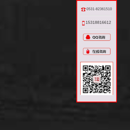
0531-82361510
15318816612