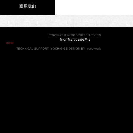
联系我们
COPYRIGHT © 2015-2020 HARSEEN
鲁ICP备17001891号-1
MUSIC
TECHNICAL SUPPORT
YOCHANGE
DESIGN BY
ycnetwork