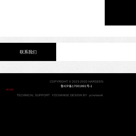
联系我们
COPYRIGHT © 2015-2020 HARSEEN
鲁ICP备17001891号-1
MUSIC
TECHNICAL SUPPORT
YOCHANGE
DESIGN BY
ycnetwork