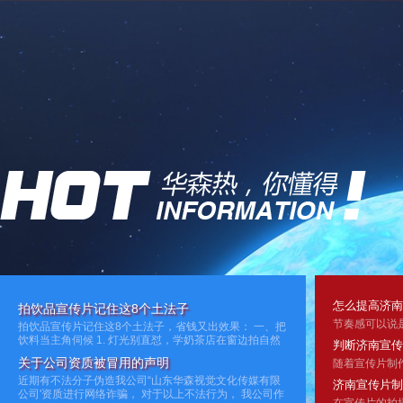
怎么提高济南
拍饮品宣传片记住这8个土法子
拍饮品宣传片记住这8个土法子，省钱又出效果： 一、把
饮料当主角伺候 1. 灯光别直怼，学奶茶店在窗边拍自然
判断济南宣传
光，侧后方打个补光灯让液体通透 2. 拍冷饮时杯壁挂水
关于公司资质被冒用的声明
珠：棉签蘸甘油抹杯子再喷水，水珠挂得牢
近期有不法分子伪造我公司“山东华森视觉文化传媒有限
济南宣传片制
公司'资质进行网络诈骗， 对于以上不法行为， 我公司作