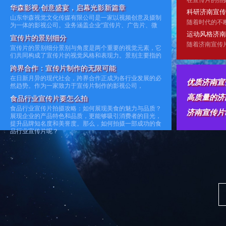
出如下声明:
华森影视·创意盛宴，启幕光影新篇章
科研济南宣传
山东华森视觉文化传媒有限公司是一家以视频创意及摄制
为一体的影视公司。业务涵盖企业“宣传片、广告片、微
电影、纪录片、影视动画”等各类商业短片的创意和制
运动风格济南
宣传片的景别细分
作。我们坚持“影视艺术创造价值”, “全心全意服务好
宣传片的景别细分景别与角度是两个重要的视觉元素，它
们共同构成了宣传片的视觉风格和表现力。景别主要指的
是被摄主体在画面中所呈现的范围，它决定了观众在视觉
跨界合作：宣传片制作的无限可能
上能够接收到的信息量。
在日新月异的现代社会，跨界合作正成为各行业发展的必
优质济南宣
然趋势。作为一家致力于宣传片制作的影视公司，
食品行业宣传片要怎么拍
食品行业宣传片拍摄攻略：如何展现美食的魅力与品质？
济南宣传片
展现企业的产品特色和品质，更能够吸引消费者的目光，
提升品牌知名度和美誉度。那么，如何拍摄一部成功的食
品行业宣传片呢？