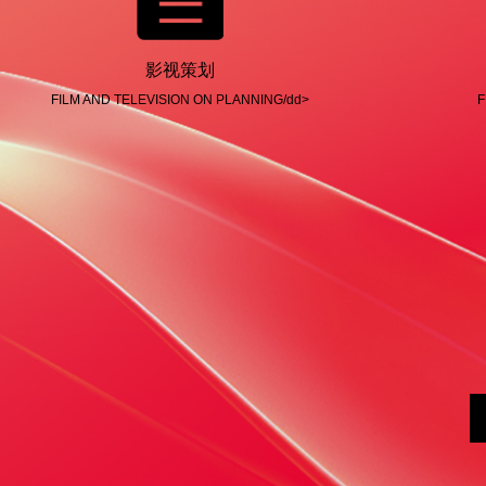
影视策划
FILM AND TELEVISION ON PLANNING/dd>
F