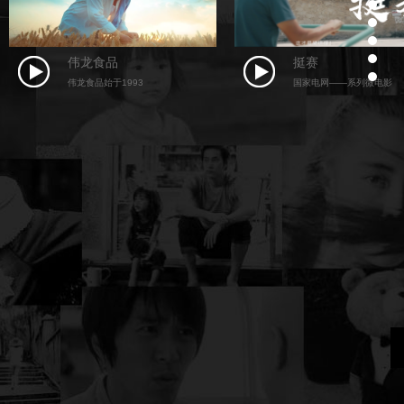
3
4
5
6
伟龙食品
挺赛
7
伟龙食品始于1993
国家电网——系列微电影