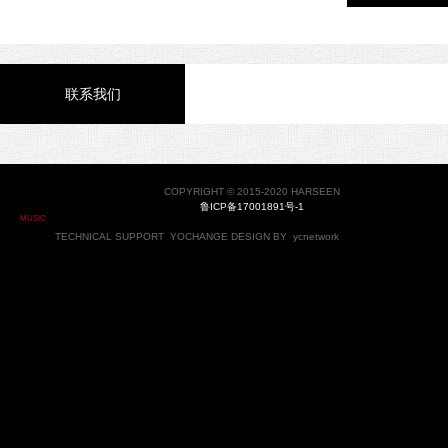
联系我们
COPYRIGHT © 2015-2020 HARSEEN
鲁ICP备17001891号-1
MUSIC
TECHNICAL SUPPORT
YOCHANGE
DESIGN BY
ycnetwork