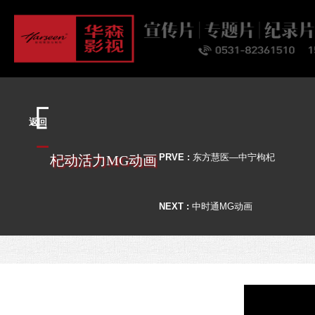
首页
关于
业务
案例
客户
资讯
联系
返回
杞动活力MG动画
PRVE :
东方慧医—中宁枸杞
NEXT :
中时通MG动画